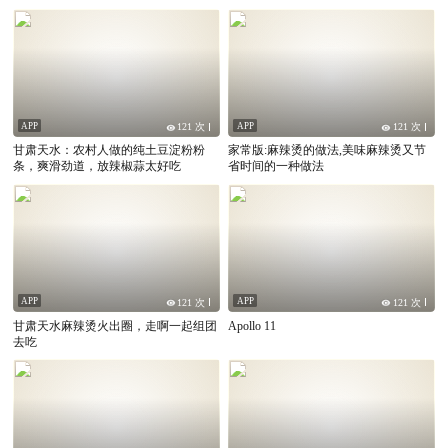
辣烫的灵魂都是本地
APP
APP
121 次
121 次
甘肃天水：农村人做的纯土豆淀粉粉
家常版:麻辣烫的做法,美味麻辣烫又节
条，爽滑劲道，放辣椒蒜太好吃
省时间的一种做法
APP
APP
121 次
121 次
甘肃天水麻辣烫火出圈，走啊一起组团
Apollo 11
去吃