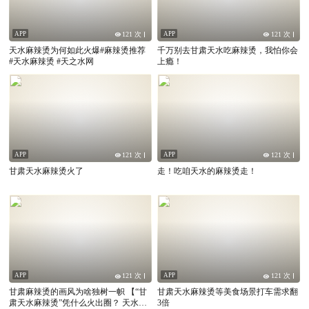
APP
APP
121 次
121 次
天水麻辣烫为何如此火爆#麻辣烫推荐
千万别去甘肃天水吃麻辣烫，我怕你会
#天水麻辣烫 #天之水网
上瘾！
APP
APP
121 次
121 次
甘肃天水麻辣烫火了
走！吃咱天水的麻辣烫走！
APP
APP
121 次
121 次
甘肃麻辣烫的画风为啥独树一帜 【“甘
甘肃天水麻辣烫等美食场景打车需求翻
肃天水麻辣烫”凭什么火出圈？ 天水麻
3倍