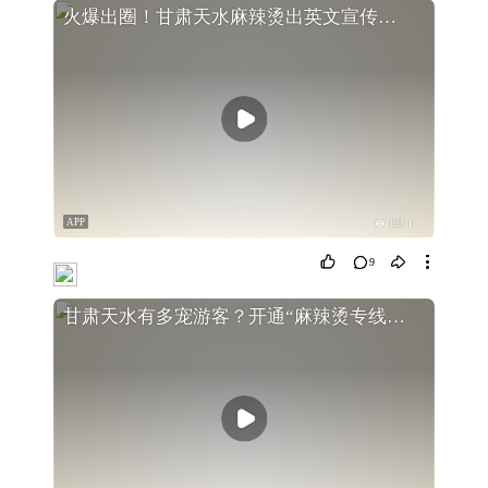
火爆出圈！甘肃天水麻辣烫出英文宣传片了
APP
121
9
甘肃天水有多宠游客？开通“麻辣烫专线” 店家连夜刷墙换新桌椅