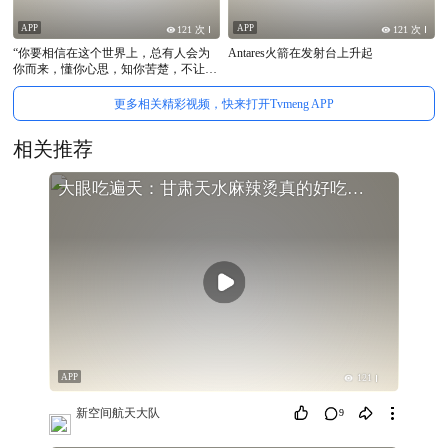
APP
APP
121 次
121 次
“你要相信在这个世界上，总有人会为
Antares火箭在发射台上升起
你而来，懂你心思，知你苦楚，不让你
孤独，陪你风雨人生，也许会迟到，但
从不会缺席.”#你也会是某人的光
更多相关精彩视频，快来打开Tvmeng APP
相关推荐
大眼吃遍天：甘肃天水麻辣烫真的好吃，天水
APP
121
新空间航天大队
9