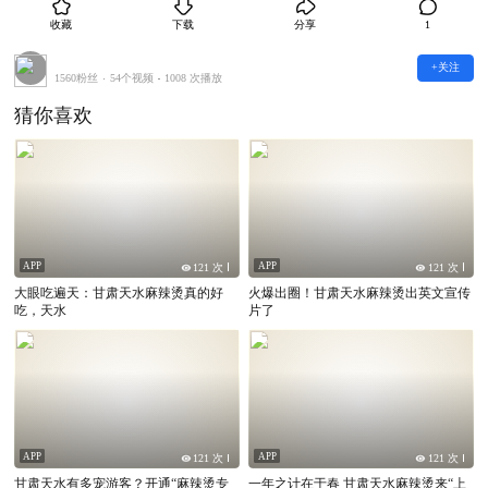
本文仅代表作者观点，不代表Tvmeng立场
收藏
下载
分享
1
本文系作者授权Tvmeng发表，未经许可，不得转载
+关注
1560粉丝
54个视频
1008 次播放
猜你喜欢
APP
APP
121 次
121 次
大眼吃遍天：甘肃天水麻辣烫真的好
火爆出圈！甘肃天水麻辣烫出英文宣传
吃，天水
片了
APP
APP
121 次
121 次
甘肃天水有多宠游客？开通“麻辣烫专
一年之计在于春 甘肃天水麻辣烫来“上