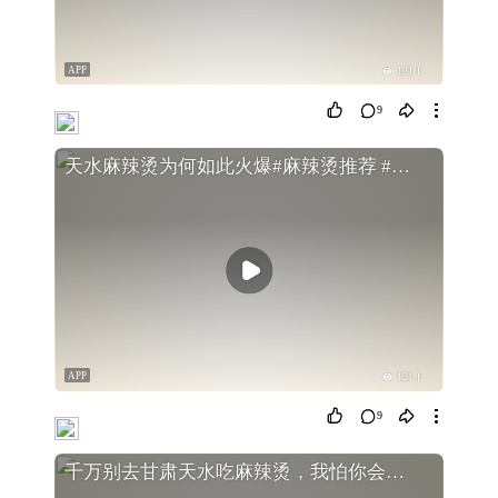
APP
121
9
天水麻辣烫为何如此火爆#麻辣烫推荐 #天水麻辣烫 #天之水网
APP
121
9
千万别去甘肃天水吃麻辣烫，我怕你会上瘾！