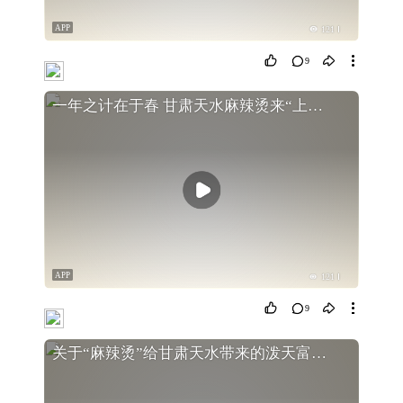
APP
121
9
一年之计在于春 甘肃天水麻辣烫来“上分”！
APP
121
9
关于“麻辣烫”给甘肃天水带来的泼天富贵，引发的深度思考！