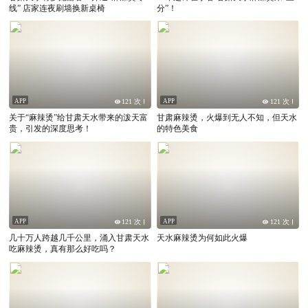
线” 店家连夜刷墙换新桌椅
分”！
APP
APP
121 次
121 次
关于“麻辣烫”给甘肃天水带来的泼天富
甘肃麻辣烫，火爆到无人不知，但天水
贵，引发的深度思考！
的特色美食
APP
APP
121 次
121 次
几十万人跨越几千公里，涌入甘肃天水
天水麻辣烫为何如此火爆
吃麻辣烫，真有那么好吃吗？