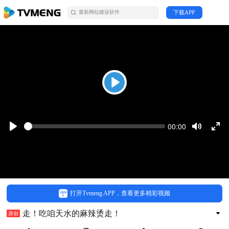
下载APP
最新网站建设软件
搜寻搜索
创梦科技
Play
Seek
Current
00:00
time
Play
Toggle
Togg
Mute
Full
去购买
打开Tvmeng APP，查看更多精彩视频
走！吃咱天水的麻辣烫走！
原创
发布时间：2023-12-14