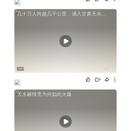
几十万人跨越几千公里，涌入甘肃天水吃麻辣烫，真有那么好吃吗？
APP
121
9
天水麻辣烫为何如此火爆