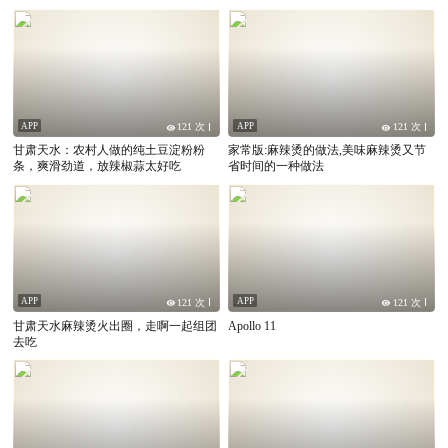
辣烫的灵魂都是本地
APP
APP
121 次
121 次
甘肃天水：农村人做的纯土豆淀粉粉
家常版:麻辣烫的做法,美味麻辣烫又节
条，爽滑劲道，放辣椒蒜太好吃
省时间的一种做法
APP
APP
121 次
121 次
甘肃天水麻辣烫火出圈，走啊一起组团
Apollo 11
去吃