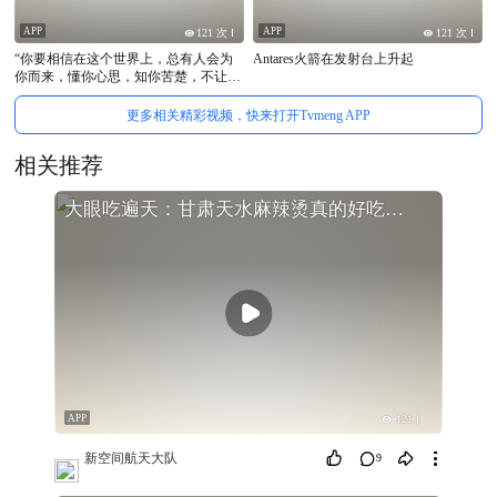
APP
APP
121 次
121 次
“你要相信在这个世界上，总有人会为
Antares火箭在发射台上升起
你而来，懂你心思，知你苦楚，不让你
孤独，陪你风雨人生，也许会迟到，但
从不会缺席.”#你也会是某人的光
更多相关精彩视频，快来打开Tvmeng APP
相关推荐
大眼吃遍天：甘肃天水麻辣烫真的好吃，天水
APP
121
新空间航天大队
9