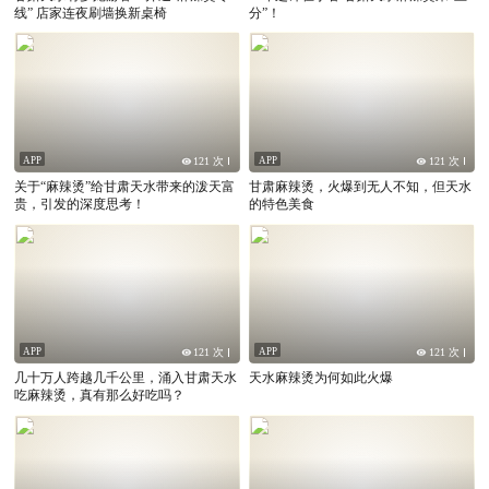
线” 店家连夜刷墙换新桌椅
分”！
APP
APP
121 次
121 次
关于“麻辣烫”给甘肃天水带来的泼天富
甘肃麻辣烫，火爆到无人不知，但天水
贵，引发的深度思考！
的特色美食
APP
APP
121 次
121 次
几十万人跨越几千公里，涌入甘肃天水
天水麻辣烫为何如此火爆
吃麻辣烫，真有那么好吃吗？