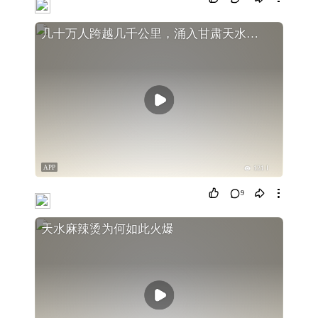
几十万人跨越几千公里，涌入甘肃天水吃麻辣烫，真有那么好吃吗？
APP
121
9
天水麻辣烫为何如此火爆