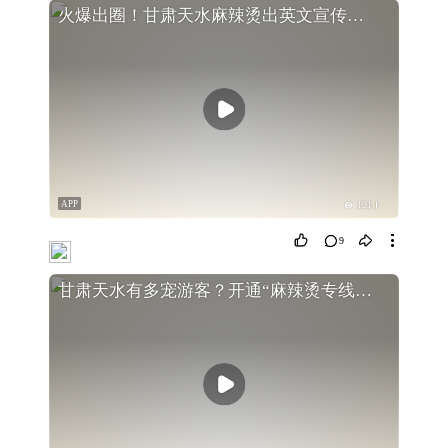
火爆出圈！甘肃天水麻辣烫出英文宣传片了
APP
121
9
甘肃天水有多宠游客？开通“麻辣烫专线” 店家连夜刷墙换新桌椅