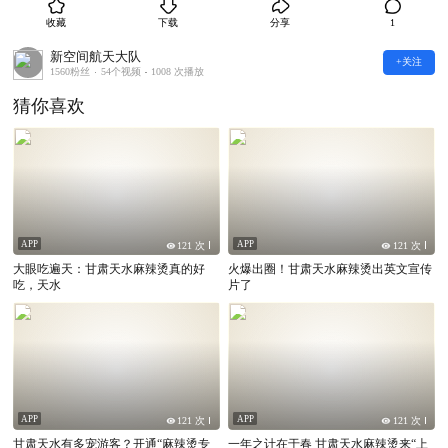
本文仅代表作者观点，不代表Tvmeng立场
收藏
下载
分享
1
本文系作者授权Tvmeng发表，未经许可，不得转载
新空间航天大队
+关注
1560粉丝
54个视频
1008 次播放
猜你喜欢
APP
APP
121 次
121 次
大眼吃遍天：甘肃天水麻辣烫真的好
火爆出圈！甘肃天水麻辣烫出英文宣传
吃，天水
片了
APP
APP
121 次
121 次
甘肃天水有多宠游客？开通“麻辣烫专
一年之计在于春 甘肃天水麻辣烫来“上