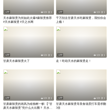
APP
APP
121 次
121 次
天水麻辣烫为何如此火爆#麻辣烫推荐
千万别去甘肃天水吃麻辣烫，我怕你会
#天水麻辣烫 #天之水网
上瘾！
APP
APP
121 次
121 次
甘肃天水麻辣烫火了
走！吃咱天水的麻辣烫走！
APP
APP
121 次
121 次
甘肃麻辣烫的画风为啥独树一帜 【“甘
甘肃天水麻辣烫等美食场景打车需求翻
肃天水麻辣烫”凭什么火出圈？ 天水麻
3倍