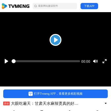
下载APP
最新网站建设软件
搜寻搜索
创梦科技
Play
Seek
Current
00:00
time
Play
Toggle
Togg
Mute
Full
去购买
打开Tvmeng APP，查看更多精彩视频
大眼吃遍天：甘肃天水麻辣烫真的好吃，天水
原创
发布时间：2023-12-14