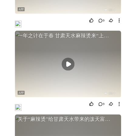
APP
121
9
一年之计在于春 甘肃天水麻辣烫来“上分”！
APP
121
9
关于“麻辣烫”给甘肃天水带来的泼天富贵，引发的深度思考！