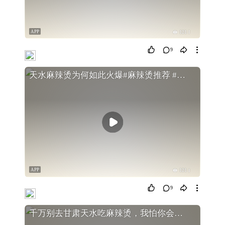
APP
121
9
天水麻辣烫为何如此火爆#麻辣烫推荐 #天水麻辣烫 #天之水网
APP
121
9
千万别去甘肃天水吃麻辣烫，我怕你会上瘾！