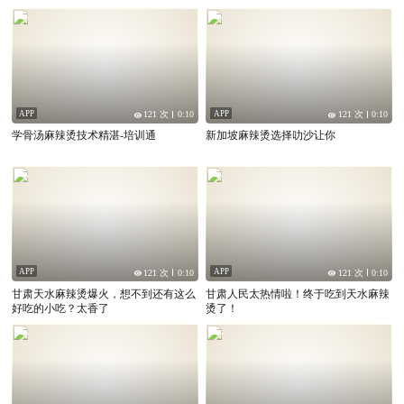
APP
APP
121 次
0:10
121 次
0:10
学骨汤麻辣烫技术精湛-培训通
新加坡麻辣烫选择叻沙让你
APP
APP
121 次
0:10
121 次
0:10
甘肃天水麻辣烫爆火，想不到还有这么
甘肃人民太热情啦！终于吃到天水麻辣
好吃的小吃？太香了
烫了！