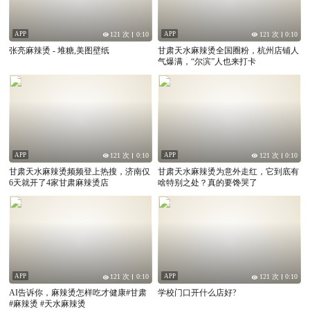
APP
APP
121 次
0:10
121 次
0:10
张亮麻辣烫 - 堆糖,美图壁纸
甘肃天水麻辣烫全国圈粉，杭州店铺人
气爆满，“尔滨”人也来打卡
APP
APP
121 次
0:10
121 次
0:10
甘肃天水麻辣烫频频登上热搜，济南仅
甘肃天水麻辣烫为意外走红，它到底有
6天就开了4家甘肃麻辣烫店
啥特别之处？真的要馋哭了
APP
APP
121 次
0:10
121 次
0:10
AI告诉你，麻辣烫怎样吃才健康#甘肃
学校门口开什么店好?
#麻辣烫 #天水麻辣烫