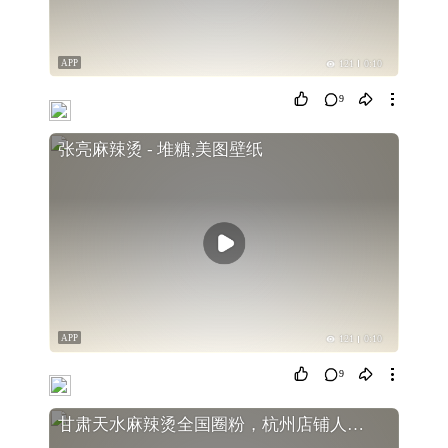
APP
121
0:10
9
张亮麻辣烫 - 堆糖,美图壁纸
APP
121
0:10
9
甘肃天水麻辣烫全国圈粉，杭州店铺人气爆满，“尔滨”人也来打卡