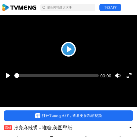
下载APP
最新网站建设软件
搜寻搜索
创梦科技
Play
Seek
Current
00:00
time
Play
Toggle
Togg
Mute
Full
去购买
打开Tvmeng APP，查看更多精彩视频
张亮麻辣烫 - 堆糖,美图壁纸
原创
发布时间：2023-12-14