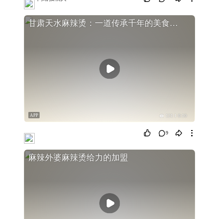
甘肃天水麻辣烫：一道传承千年的美食佳肴
APP
121
0:10
9
麻辣外婆麻辣烫给力的加盟