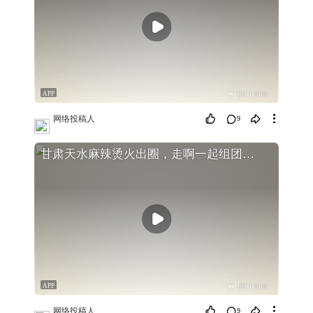
APP
121
0:10
网络投稿人
9
甘肃天水麻辣烫火出圈，走啊一起组团去吃
APP
121
0:10
网络投稿人
9