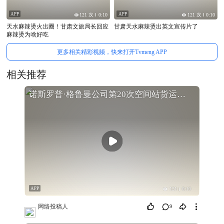
APP
APP
121 次
0:10
121 次
0:10
天水麻辣烫火出圈！甘肃文旅局长回应
甘肃天水麻辣烫出英文宣传片了
麻辣烫为啥好吃
更多相关精彩视频，快来打开Tvmeng APP
相关推荐
诺斯罗普·格鲁曼公司第20次空间站货运任务的发射（美国国家航空航天局官方广播）
APP
121
0:10
网络投稿人
9