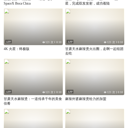
SpaceX Boca Chica
星，完成双发发射，成功着陆
APP
APP
121 次
0:10
121 次
0:10
4K 火星：终极版
甘肃天水麻辣烫火出圈，走啊一起组团
去吃
APP
APP
121 次
0:10
121 次
0:10
甘肃天水麻辣烫：一道传承千年的美食
麻辣外婆麻辣烫给力的加盟
佳肴