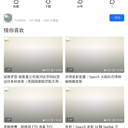
本文仅代表作者观点，不代表Tvmeng立场
收藏
下载
分享
1
本文系作者授权Tvmeng发表，未经许可，不得转载
+关注
1560粉丝
54个视频
1008 次播放
猜你喜欢
APP
APP
121 次
0:10
121 次
0:10
诺斯罗普·格鲁曼公司第20次空间站货
月球发射直播：SpaceX 火箭向月球神
运任务的发射（美国国家航空航天局官
秘南极发射
方广播）
APP
APP
121 次
0:10
121 次
0:10
星舰堆叠，助推器 FTS 准备飞行-
发射！SpaceX 发射 24 颗 Starlink 卫